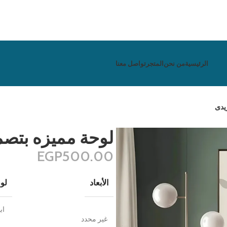
الرئيسية
من نحن
المتجر
تواصل معنا
يدى
لوحة مميزه بتصم
EGP
500.00
الأبعاد
لون
اب
غير محدد