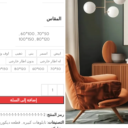
المقاس
,
100*60
,
50*70
150*100
,
120*80
ابيض
اسمر
بنى
ذهبى
اوف وا
له اطار خارجى
بدون اطار خارجى
150*100
120*80
100*60
50*70
إضافة إلى السلة
رمز المنتج:
-1-1-1-1-1-1-1-1-1-1-1-1-1-1-2
التصنيفات:
تابلوهات كبيره
,
قطعه ديكوري