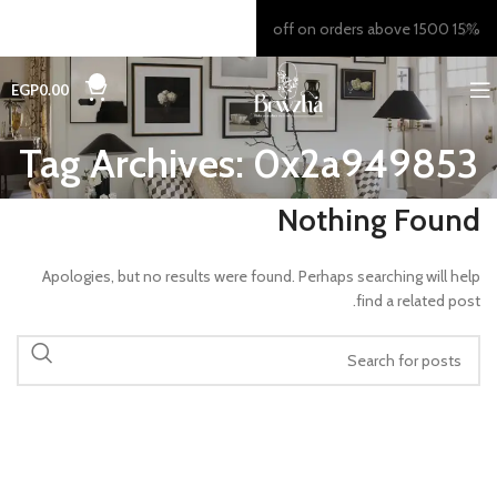
15% off on orders above 1500
0
EGP
0.00
Tag Archives: 0x2a949853
Nothing Found
Apologies, but no results were found. Perhaps searching will help
find a related post.