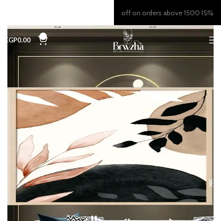
15% off on orders above 1500
0
EGP
0.00