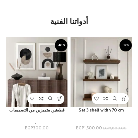
أدواتنا الفنية
%
-40%
-17%
Set 3 shelf width 70 cm
قطعتين متميزين من التصميمات
ارفف
Uncategorized
,
مجموعه ثنائيه
1,500.00
EGP
300.00
EGP
م
EGP
1,800.00