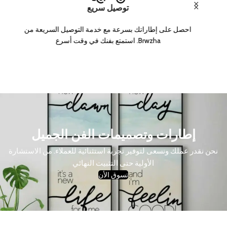
توصيل سريع
احصل على إطاراتك بسرعة مع خدمة التوصيل السريعة من
Brwzha. استمتع بفنك في وقت أسرع
إطارات وتصميمات الفن الجميل
نحن نقدر عملك ونسعى لتوفير تجربة استثنائية للعملاء. من الاستشارة
الأولية حتى التثبيت النهائي
تسوق الأن