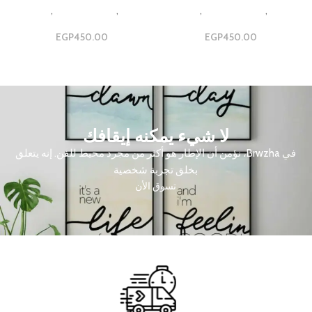
Design
,
مجموعات ثلاثية
,
مجموعه
Design
,
مجموعات ثلاثية
,
مجموعه
ثلاثيه
ثلاثيه
EGP
450.00
EGP
450.00
لا شيء يمكنه إيقافك
في Brwzha، نؤمن أن الإطار هو أكثر من مجرد محيط للفن. إنه يتعلق
بخلق تجربة شخصية
تسوق الأن