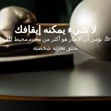
لا شيء يمكنه إيقافك
في Brwzha، نؤمن أن الإطار هو أكثر من مجرد محيط للفن.
بخلق تجربة شخصية