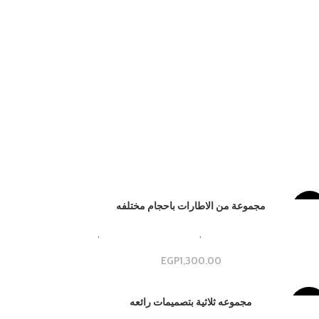
مجموعة من الاطارات باحجام مختلفه
-13
Beautiful Aesthetic Design
,
مجموعات جداريه فاخره
,
مجموعة
جدارية
EGP
1,300.00
مجموعه ثلاثية بتصميمات رائعه
-40