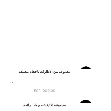
مجموعة من الاطارات باحجام مختلفه
-23%
Beautiful Aesthetic Designs
,
مجموعات جداريه فاخره
,
مجموعة
جدارية
EGP
1,000.00
مجموعه ثلاثية بتصميمات رائعه
-40%