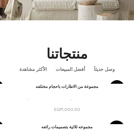
مجموعه ثنائيه
عرض المزيد
منتجاتنا
وصل حديثاَ
أفضل المبيعات
الأكثر مشاهدة
مجموعة من الاطارات باحجام مختلفه
%
-23%
Beautiful Aesthetic Designs
,
مجموعات جداريه فاخره
,
مجموعة
s
جدارية
EGP
1,000.00
مجموعه ثلاثية بتصميمات رائعه
%
-40%