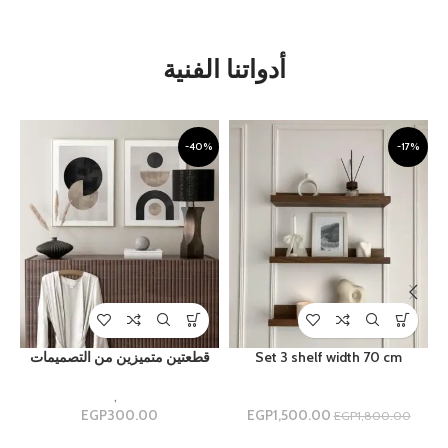
أدواتنا الفنية
%
-40%
-17%
Set 3 shelf width 70 cm
قطعتين متميزين من التصميمات
ارفف
Uncategorized
,
مجموعه ثنائيه
1,500.00
EGP
300.00
EGP
م
EGP
1,800.00