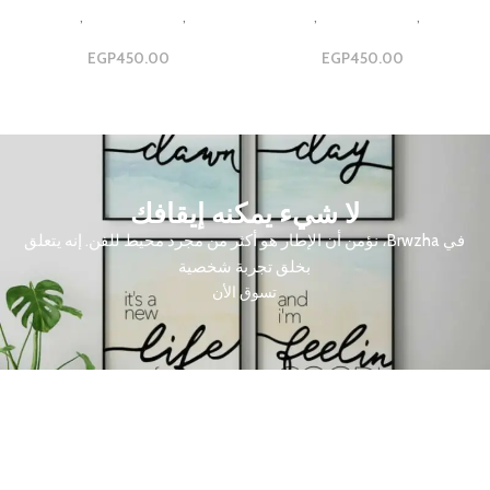
Design
,
مجموعات ثلاثية
,
مجموعه
Design
,
مجموعات ثلاثية
,
مجموعه
ثلاثيه
ثلاثيه
EGP
450.00
EGP
450.00
لا شيء يمكنه إيقافك
في Brwzha، نؤمن أن الإطار هو أكثر من مجرد محيط للفن. إنه يتعلق
بخلق تجربة شخصية
تسوق الأن