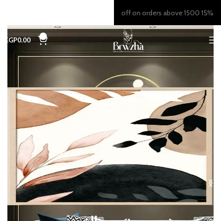
15% off on orders above 1500
0
EGP
0.00