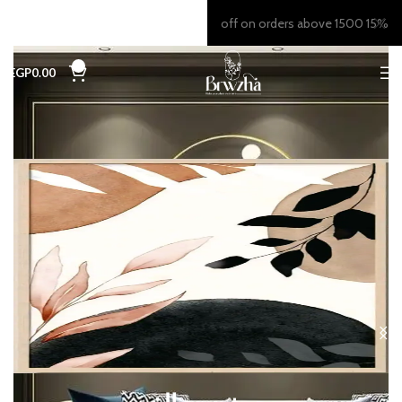
15% off on orders above 1500
0
EGP
0.00