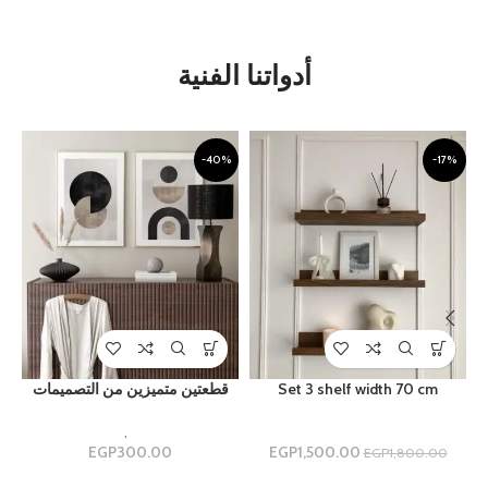
أدواتنا الفنية
%
-40%
-17%
Set 3 shelf width 70 cm
قطعتين متميزين من التصميمات
ارفف
Uncategorized
,
مجموعه ثنائيه
1,500.00
EGP
300.00
EGP
م
EGP
1,800.00