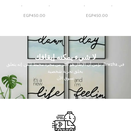
Design
,
مجموعات ثلاثية
,
مجموعه
Design
,
مجموعات ثلاثية
,
مجموعه
ثلاثيه
ثلاثيه
EGP
450.00
EGP
450.00
لا شيء يمكنه إيقافك
في Brwzha، نؤمن أن الإطار هو أكثر من مجرد محيط للفن. إنه يتعلق
بخلق تجربة شخصية
تسوق الأن