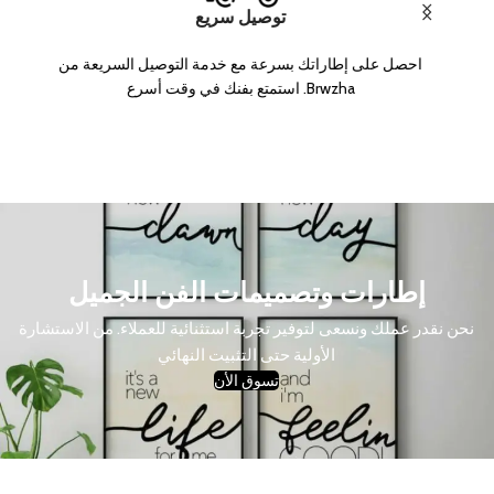
توصيل سريع
احصل على إطاراتك بسرعة مع خدمة التوصيل السريعة من
Brwzha. استمتع بفنك في وقت أسرع
إطارات وتصميمات الفن الجميل
نحن نقدر عملك ونسعى لتوفير تجربة استثنائية للعملاء. من الاستشارة
الأولية حتى التثبيت النهائي
تسوق الأن