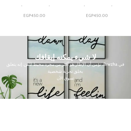
Design
,
مجموعات ثلاثية
,
مجموعه
Design
,
مجموعات ثلاثية
,
مجموعه
ثلاثيه
ثلاثيه
EGP
450.00
EGP
450.00
لا شيء يمكنه إيقافك
في Brwzha، نؤمن أن الإطار هو أكثر من مجرد محيط للفن. إنه يتعلق
بخلق تجربة شخصية
تسوق الأن