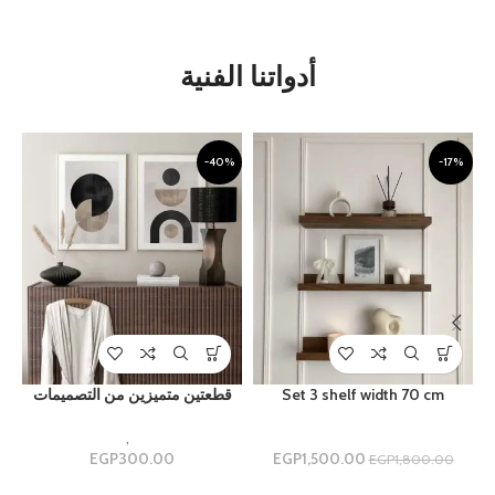
أدواتنا الفنية
%
-40%
-17%
Set 3 shelf width 70 cm
قطعتين متميزين من التصميمات
ارفف
Uncategorized
,
مجموعه ثنائيه
1,500.00
EGP
300.00
EGP
م
EGP
1,800.00