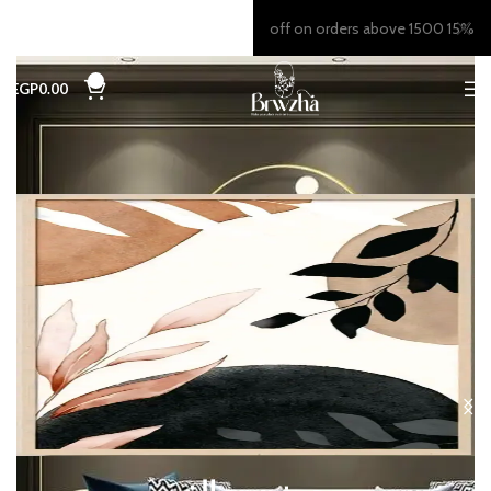
15% off on orders above 1500
0
EGP
0.00