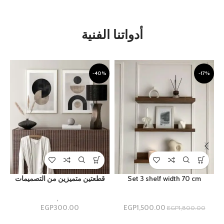
أدواتنا الفنية
%
-40%
-17%
Set 3 shelf width 70 cm
قطعتين متميزين من التصميمات
ارفف
Uncategorized
,
مجموعه ثنائيه
1,500.00
EGP
300.00
EGP
م
EGP
1,800.00