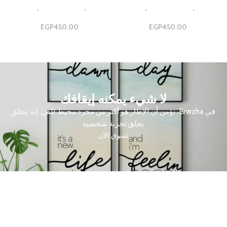
Design
,
مجموعات ثلاثية
,
مجموعه
Design
,
مجموعات ثلاثية
,
مجموعه
ثلاثيه
ثلاثيه
EGP
450.00
EGP
450.00
لا شيء يمكنه إيقافك
في Brwzha، نؤمن أن الإطار هو أكثر من مجرد محيط للفن. إنه يتعلق
بخلق تجربة شخصية
تسوق الأن