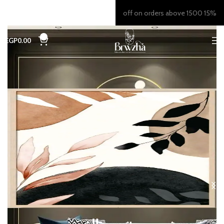
15% off on orders above 1500
0
EGP
0.00